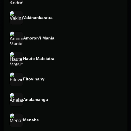
Vakinankaratra
Amoron’i Mania
Haute Matsiatra
Fitovinany
Analamanga
Menabe