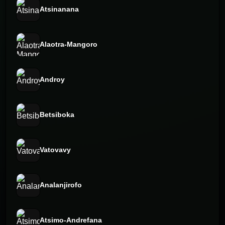
Atsinanana
Alaotra-Mangoro
Androy
Betsiboka
Vatovavy
Analanjirofo
Atsimo-Andrefana