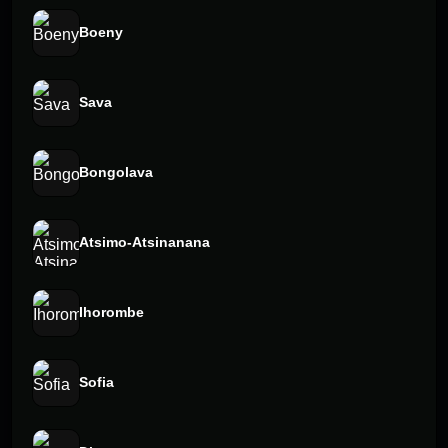
Boeny
Sava
Bongolava
Atsimo-Atsinanana
Ihorombe
Sofia