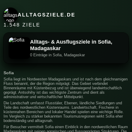
ALLTAGSZIELE.DE
1.548 ZIELE
Alltags- & Ausflugsziele in Sofia,
Madagaskar
0 Einträge in Sofia, Madagaskar
Sofia
Sofia liegt im Nordwesten Madagaskars und ist nach dem gleichnamigen
Fluss benannt, der die Region mitprägt. Das Gebiet verbindet
Binnenräume mit Küstenbezug und ist überwiegend landwirtschaftlich
geprägt. Antsohihy ist das wichtigste Zentrum und dient als
administrativer und wirtschaftlicher Mittelpunkt.
Die Landschaft umfasst Flusstäler, Ebenen, ländliche Siedlungen und
Teile des nordwestlichen Küstenraums. Landwirtschaft, Fischerei in
küstennahen Bereichen und lokaler Handel spielen eine wichtige Rolle.
Im Vergleich zu stärker bekannten Tourismusregionen wirkt Sofia eher
bodenständig und alltagsnah.
Für Besucher vermittelt Sofia einen Einblick in den nordwestlichen Raum
Madagaskars mit seinen agrarischen und flussgeprägten Strukturen. Die