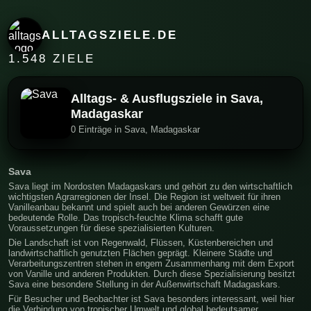
ALLTAGSZIELE.DE
1.548 ZIELE
Alltags- & Ausflugsziele in Sava,
Madagaskar
0 Einträge in Sava, Madagaskar
Sava
Sava liegt im Nordosten Madagaskars und gehört zu den wirtschaftlich
wichtigsten Agrarregionen der Insel. Die Region ist weltweit für ihren
Vanilleanbau bekannt und spielt auch bei anderen Gewürzen eine
bedeutende Rolle. Das tropisch-feuchte Klima schafft gute
Voraussetzungen für diese spezialisierten Kulturen.
Die Landschaft ist von Regenwald, Flüssen, Küstenbereichen und
landwirtschaftlich genutzten Flächen geprägt. Kleinere Städte und
Verarbeitungszentren stehen in engem Zusammenhang mit dem Export
von Vanille und anderen Produkten. Durch diese Spezialisierung besitzt
Sava eine besondere Stellung in der Außenwirtschaft Madagaskars.
Für Besucher und Beobachter ist Sava besonders interessant, weil hier
die Verbindung von tropischer Umwelt und global bedeutsamer