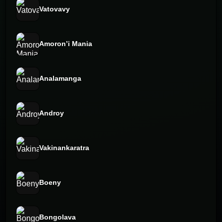
Vatovavy
Amoron’i Mania
Analamanga
Androy
Vakinankaratra
Boeny
Bongolava