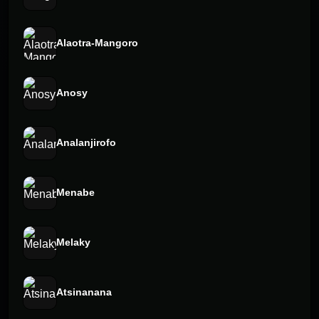
Alaotra-Mangoro
Anosy
Analanjirofo
Menabe
Melaky
Atsinanana