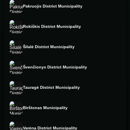
Pakruojis District Municipality
Rokiškis District Municipality
Šilalė District Municipality
Švenčionys District Municipality
Tauragė District Municipality
Birštonas Municipality
Varėna District Municipality