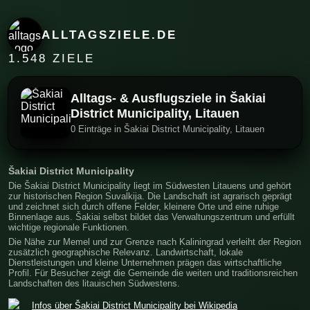
ALLTAGSZIELE.DE
1.548 ZIELE
Alltags- & Ausflugsziele in Šakiai
District Municipality, Litauen
0 Einträge in Šakiai District Municipality, Litauen
Šakiai District Municipality
Die Šakiai District Municipality liegt im Südwesten Litauens und gehört
zur historischen Region Suvalkija. Die Landschaft ist agrarisch geprägt
und zeichnet sich durch offene Felder, kleinere Orte und eine ruhige
Binnenlage aus. Šakiai selbst bildet das Verwaltungszentrum und erfüllt
wichtige regionale Funktionen.
Die Nähe zur Memel und zur Grenze nach Kaliningrad verleiht der Region
zusätzlich geographische Relevanz. Landwirtschaft, lokale
Dienstleistungen und kleine Unternehmen prägen das wirtschaftliche
Profil. Für Besucher zeigt die Gemeinde die weiten und traditionsreichen
Landschaften des litauischen Südwestens.
Infos über Šakiai District Municipality bei Wikipedia