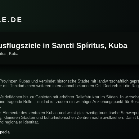
LE.DE
usflugsziele in Sancti Spíritus, Kuba
ritus, Kuba
 Provinzen Kubas und verbindet historische Städte mit landwirtschaftlich gepr
 mit Trinidad einen weiteren international bekannten Ort. Dadurch ist die Reg
ideflächen bis zu Gebieten mit erhöhter Reliefstruktur im Süden. In wirtschaf
ne tragende Rolle. Trinidad ist zudem ein wichtiger Anziehungspunkt für Besuc
.
elle Elemente des zentralen Kubas und weist gleichzeitig touristische Schwerpu
g, kleineren Städten und kulturhistorischen Zentren nachzuvollziehen. Damit 
 regionaler Identität.
ipedia