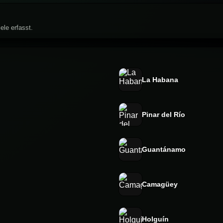
ele erfasst.
La Habana
Pinar del Río
Guantánamo
Camagüey
Holguín