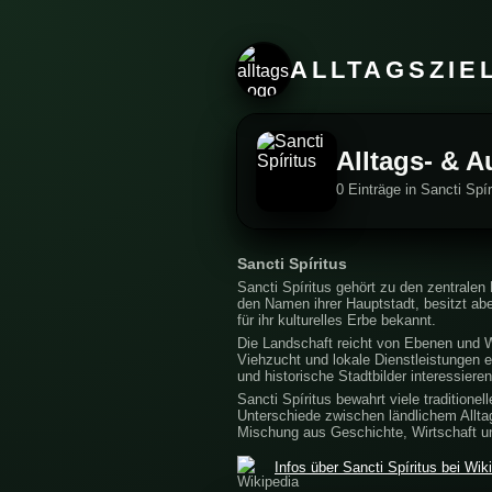
ALLTAGSZIE
Alltags- & A
0 Einträge in Sancti Spí
Sancti Spíritus
Sancti Spíritus gehört zu den zentralen
den Namen ihrer Hauptstadt, besitzt aber
für ihr kulturelles Erbe bekannt.
Die Landschaft reicht von Ebenen und We
Viehzucht und lokale Dienstleistungen ei
und historische Stadtbilder interessieren
Sancti Spíritus bewahrt viele tradition
Unterschiede zwischen ländlichem Allta
Mischung aus Geschichte, Wirtschaft und
Infos über Sancti Spíritus bei Wik