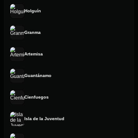
Holguín
Granma
Artemisa
Guantánamo
Cienfuegos
Isla de la Juventud