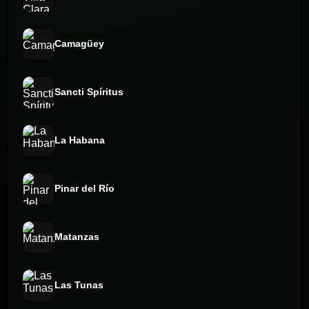
Camagüey
Sancti Spíritus
La Habana
Pinar del Río
Matanzas
Las Tunas