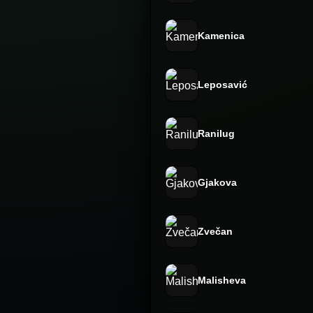
Kamenica
Leposavić
Ranilug
Gjakova
Zvečan
Malisheva