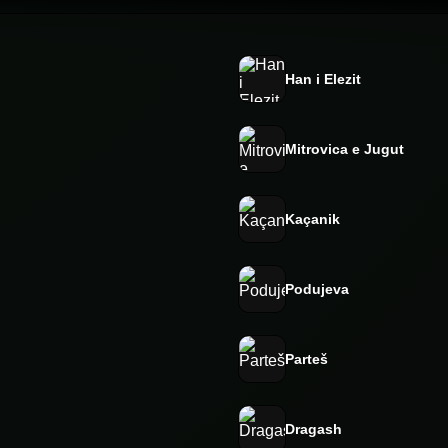
Han i Elezit
Mitrovica e Jugut
Kaçanik
Podujeva
Parteš
Dragash