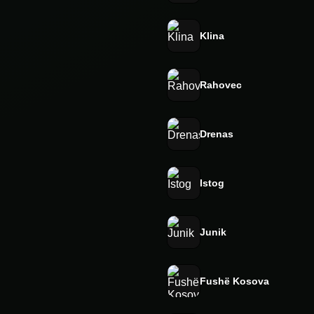
Klina
Rahovec
Drenas
Istog
Junik
Fushë Kosova