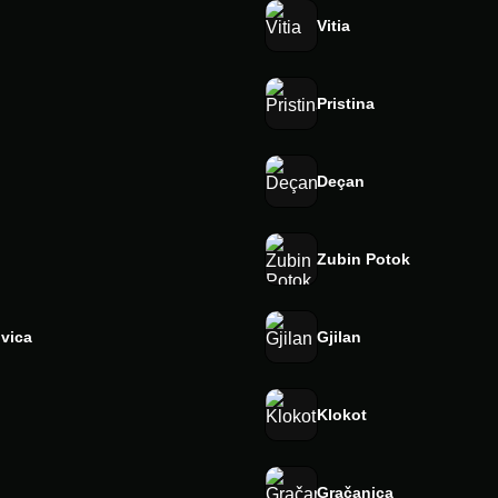
Vitia
Pristina
Deçan
Zubin Potok
vica
Gjilan
Klokot
Gračanica