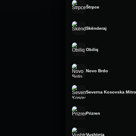
Štrpce
Skënderaj
Obiliq
Novo Brdo
Severna Kosovska Mitro
Prizren
Vushtrria