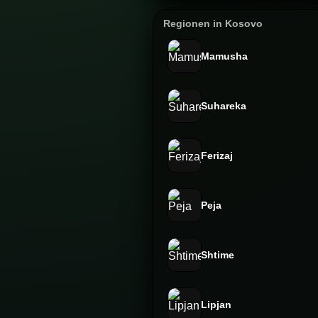
Regionen in Kosovo
Mamusha
Suhareka
Ferizaj
Peja
Shtime
Lipjan