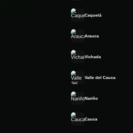
Caquetá
Arauca
Vichada
Valle del Cauca
Nariño
Cauca