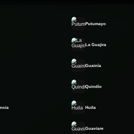
Putumayo
La Guajira
Guainía
Quindío
ncia
Huila
Guaviare