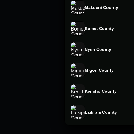
Makueni County
Bomet County
Nyeri County
Migori County
Kericho County
Laikipia County