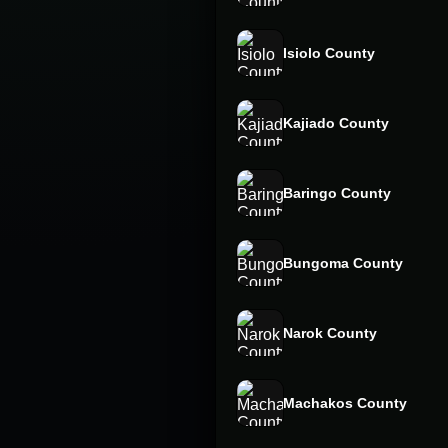
Isiolo County
Kajiado County
Baringo County
Bungoma County
Narok County
Machakos County