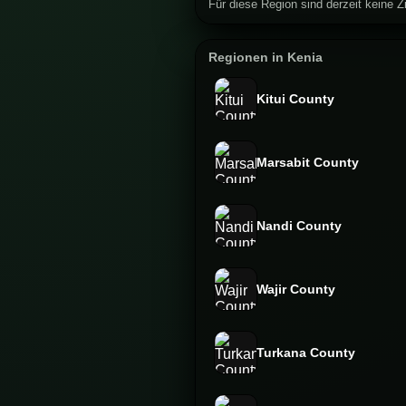
Für diese Region sind derzeit keine Zi
Regionen in Kenia
Kitui County
Marsabit County
Nandi County
Wajir County
Turkana County