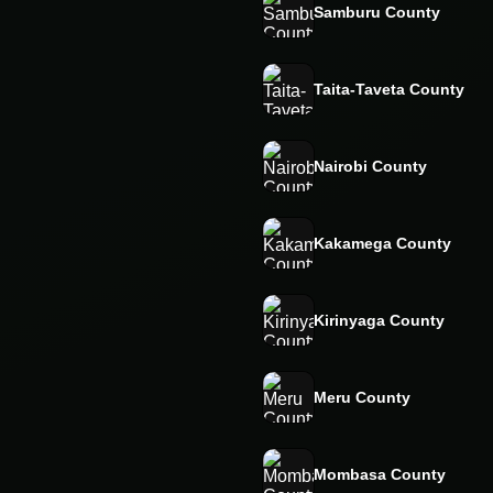
Samburu County
Taita-Taveta County
Nairobi County
Kakamega County
Kirinyaga County
Meru County
Mombasa County