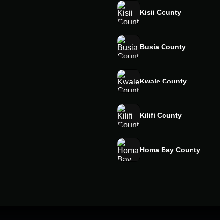
Kisii County
Busia County
Kwale County
Kilifi County
Homa Bay County