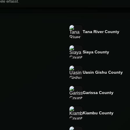
ele erfasst.
Tana River County
Siaya County
Uasin Gishu County
Garissa County
Kiambu County