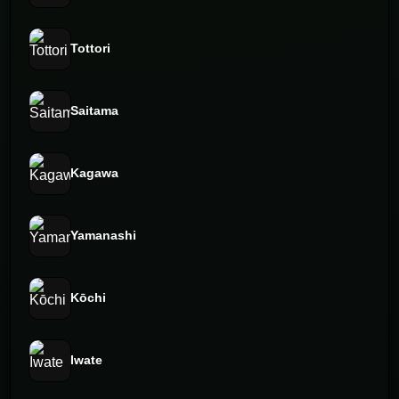
Tottori
Saitama
Kagawa
Yamanashi
Kōchi
Iwate