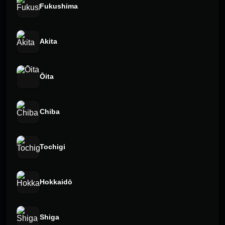
Fukushima
Akita
Ōita
Chiba
Tochigi
Hokkaidō
Shiga