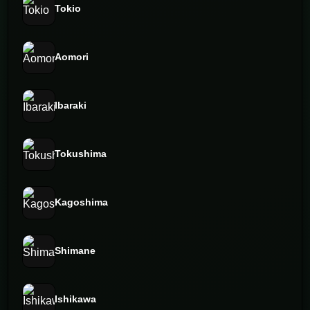
Tokio
Aomori
Ibaraki
Tokushima
Kagoshima
Shimane
Ishikawa