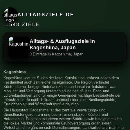
ALLTAGSZIELE.DE
1.548 ZIELE
Alltags- & Ausflugsziele in
Kagoshima, Japan
0 Einträge in Kagoshima, Japan
Kagoshima
Kagoshima liegt im Süden der Insel Kyūshū und umfasst neben dem
Festlandteil auch zahlreiche Inselgebiete. Die Region verbindet
Küstenräume, bergige Hinterlandzonen und insulare Teilräume, was
Mobilität und Versorgung unterschiedlich beeinflusst. Fähr- und
Luftverbindungen sind für einige Gemeinden wichtige Bestandteile der
Infrastruktur. Je nach Teilraum unterscheiden sich Siedlungsdichte,
Erreichbarkeit und Wirtschaftsprofile deutlich.
Die Hauptstadt Kagoshima ist das zentrale Verwaltungs- und
Dienstleistungszentrum und besitzt einen starken Küsten- und
Hafenbezug. Daneben existieren weitere Städte sowie Inselgemeinden,
die lokale Märkte und kommunale Grundversorgung organisieren.
Wirtschaftlich ergänzen sich Dienstleistungen, Landwirtschaft, maritime