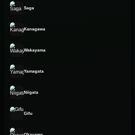
Saga
Kanagawa
Wakayama
Yamagata
Niigata
Gifu
Okayama