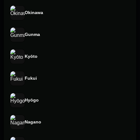
Okinawa
Gunma
Kyōto
Fukui
Hyōgo
Nagano