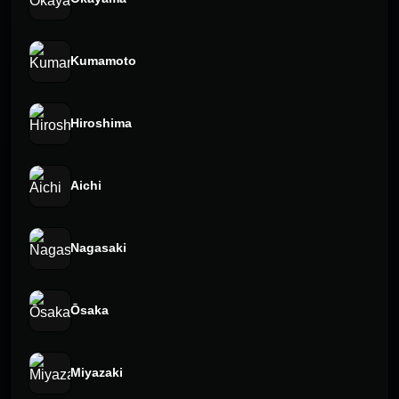
Kumamoto
Hiroshima
Aichi
Nagasaki
Ōsaka
Miyazaki