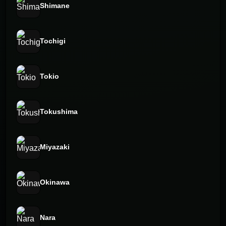
Shimane
Tochigi
Tokio
Tokushima
Miyazaki
Okinawa
Nara