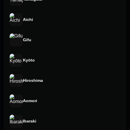
Aichi
Gifu
Kyōto
Hiroshima
Aomori
Ibaraki