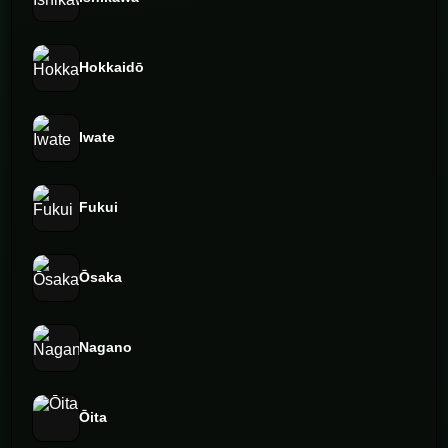
Hokkaidō
Iwate
Fukui
Ōsaka
Nagano
Ōita