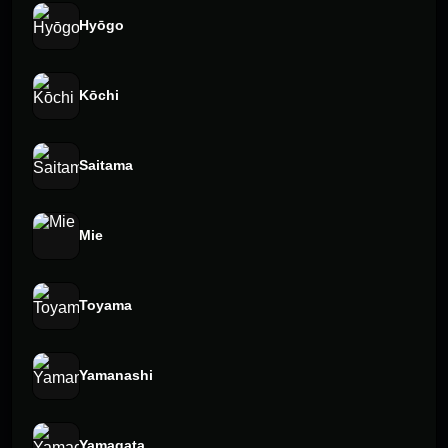
Hyōgo
Kōchi
Saitama
Mie
Toyama
Yamanashi
Yamagata