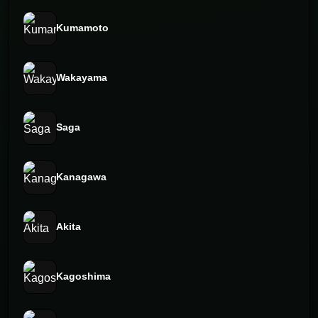
Kumamoto
Wakayama
Saga
Kanagawa
Akita
Kagoshima