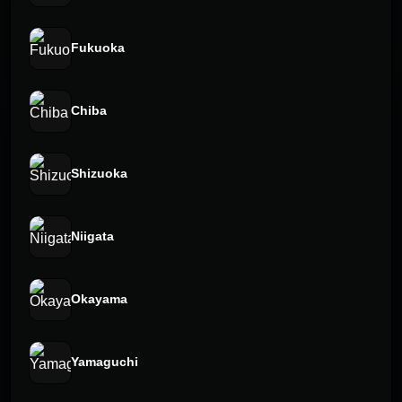
Fukuoka
Chiba
Shizuoka
Niigata
Okayama
Yamaguchi