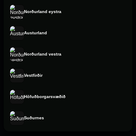
Norðurland eystra
Austurland
Norðurland vestra
Vestfirðir
Höfuðborgarsvæðið
Suðurnes