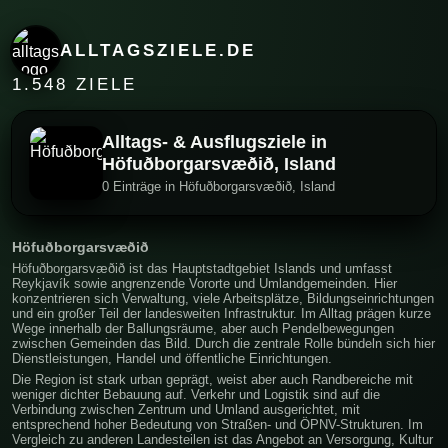
ALLTAGSZIELE.DE
1.548 ZIELE
Alltags- & Ausflugsziele in
Höfuðborgarsvæðið, Island
0 Einträge in Höfuðborgarsvæðið, Island
Höfuðborgarsvæðið
Höfuðborgarsvæðið ist das Hauptstadtgebiet Islands und umfasst
Reykjavík sowie angrenzende Vororte und Umlandgemeinden. Hier
konzentrieren sich Verwaltung, viele Arbeitsplätze, Bildungseinrichtungen
und ein großer Teil der landesweiten Infrastruktur. Im Alltag prägen kurze
Wege innerhalb der Ballungsräume, aber auch Pendelbewegungen
zwischen Gemeinden das Bild. Durch die zentrale Rolle bündeln sich hier
Dienstleistungen, Handel und öffentliche Einrichtungen.
Die Region ist stark urban geprägt, weist aber auch Randbereiche mit
weniger dichter Bebauung auf. Verkehr und Logistik sind auf die
Verbindung zwischen Zentrum und Umland ausgerichtet, mit
entsprechend hoher Bedeutung von Straßen- und ÖPNV-Strukturen. Im
Vergleich zu anderen Landesteilen ist das Angebot an Versorgung, Kultur