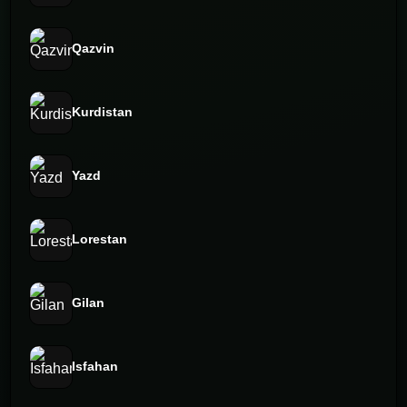
Qazvin
Kurdistan
Yazd
Lorestan
Gilan
Isfahan