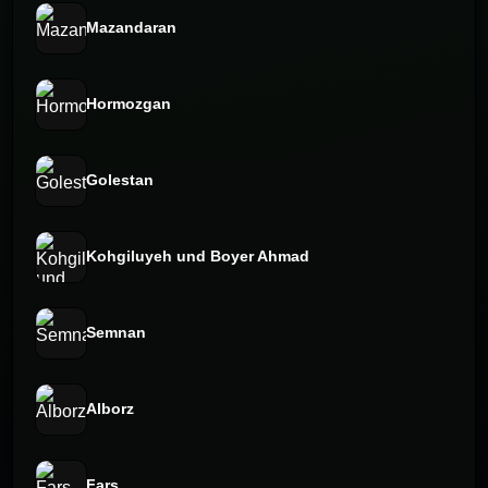
Mazandaran
Hormozgan
Golestan
Kohgiluyeh und Boyer Ahmad
Semnan
Alborz
Fars