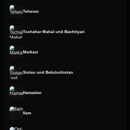
Teheran
Tschahar Mahal und Bachtiyari
Markazi
Sistan und Belutschistan
Hamadan
Ilam