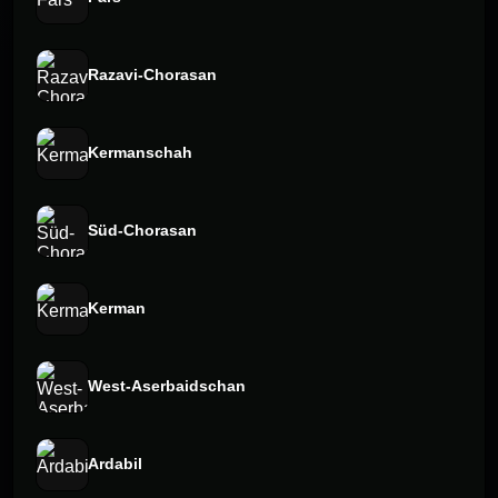
Razavi-Chorasan
Kermanschah
Süd-Chorasan
Kerman
West-Aserbaidschan
Ardabil