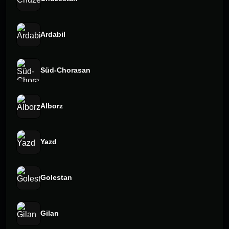
Ardabil
Süd-Chorasan
Alborz
Yazd
Golestan
Gilan