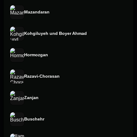
Mazandaran
Kohgiluyeh und Boyer Ahmad
Hormozgan
Razavi-Chorasan
Zanjan
Buschehr