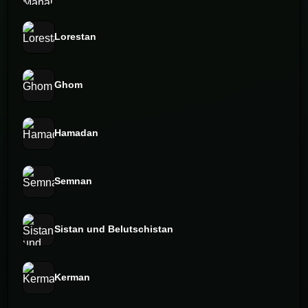
Lorestan
Ghom
Hamadan
Semnan
Sistan und Belutschistan
Kerman