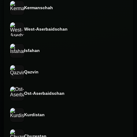
Kermanschah
West-Aserbaidschan
Isfahan
Qazvin
Ost-Aserbaidschan
Kurdistan
Chuzestan