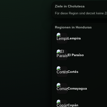
Ziele in Choluteca
Für diese Region sind derzeit keine Zi
Regionen in Honduras
Lempira
El Paraíso
Cortés
Comayagua
Copán