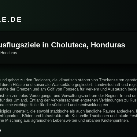
LE.DE
usflugsziele in Choluteca, Honduras
, Honduras
und gehört zu den Regionen, die klimatisch stärker von Trockenzeiten geprägt
durch Flüsse und saisonale Wasserläufe gegliedert. Landwirtschaft und regio
age nahe der Grenzen und am Golf von Fonseca für Verkehr und Austausch bede
ist ein zentrales Versorgungs- und Verwaltungszentrum der Region. In und um
 für das Umland. Entlang der Verkehrsachsen entstehen Verbindungen zu Küs
 eine wichtige Rolle für die südliche Landesentwicklung ein.
cipios unterteilt, die sowohl städtische als auch ländliche Räume abdecken. D
fügbarkeit, Böden und Infrastruktur ab. Kulturelle Traditionen und lokale Fes
eine Mischung aus agrarischen Lebenswelten und urbanen Knotenpunkten.
a