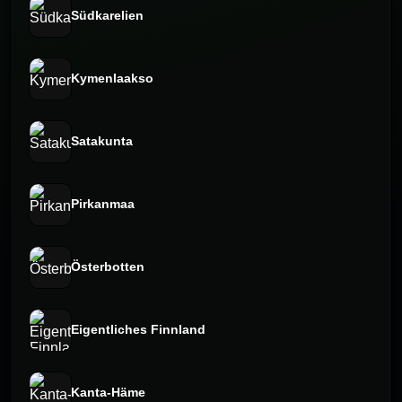
Südkarelien
Kymenlaakso
Satakunta
Pirkanmaa
Österbotten
Eigentliches Finnland
Kanta-Häme