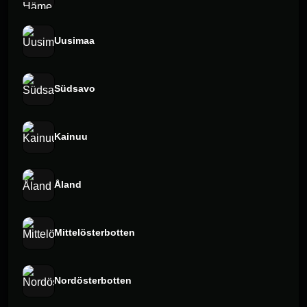
Uusimaa
Südsavo
Kainuu
Åland
Mittelösterbotten
Nordösterbotten