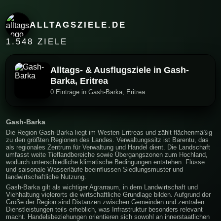
ALLTAGSZIELE.DE
1.548 ZIELE
Alltags- & Ausflugsziele in Gash-
Barka, Eritrea
0 Einträge in Gash-Barka, Eritrea
Gash-Barka
Die Region Gash-Barka liegt im Westen Eritreas und zählt flächenmäßig
zu den größten Regionen des Landes. Verwaltungssitz ist Barentu, das
als regionales Zentrum für Verwaltung und Handel dient. Die Landschaft
umfasst weite Tieflandbereiche sowie Übergangszonen zum Hochland,
wodurch unterschiedliche klimatische Bedingungen entstehen. Flüsse
und saisonale Wasserläufe beeinflussen Siedlungsmuster und
landwirtschaftliche Nutzung.
Gash-Barka gilt als wichtiger Agrarraum, in dem Landwirtschaft und
Viehhaltung vielerorts die wirtschaftliche Grundlage bilden. Aufgrund der
Größe der Region sind Distanzen zwischen Gemeinden und zentralen
Dienstleistungen teils erheblich, was Infrastruktur besonders relevant
macht. Handelsbeziehungen orientieren sich sowohl an innerstaatlichen