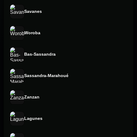
Savanes
Woroba
Bas-Sassandra
Sassandra-Marahoué
Zanzan
Lagunes