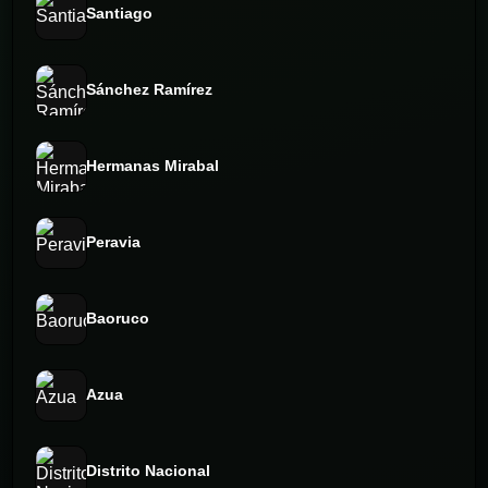
Santiago
Sánchez Ramírez
Hermanas Mirabal
Peravia
Baoruco
Azua
Distrito Nacional