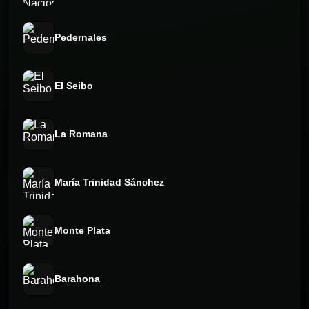
Pedernales
El Seibo
La Romana
María Trinidad Sánchez
Monte Plata
Barahona