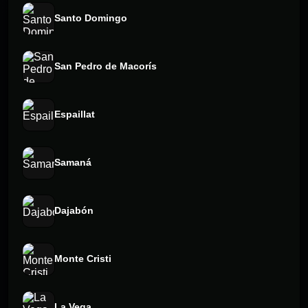
Santo Domingo
San Pedro de Macorís
Espaillat
Samaná
Dajabón
Monte Cristi
La Vega