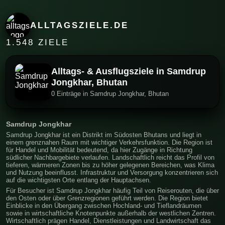
ALLTAGSZIELE.DE
1.548 ZIELE
Alltags- & Ausflugsziele in Samdrup
Jongkhar, Bhutan
0 Einträge in Samdrup Jongkhar, Bhutan
Samdrup Jongkhar
Samdrup Jongkhar ist ein Distrikt im Südosten Bhutans und liegt in
einem grenznahen Raum mit wichtiger Verkehrsfunktion. Die Region ist
für Handel und Mobilität bedeutend, da hier Zugänge in Richtung
südlicher Nachbargebiete verlaufen. Landschaftlich reicht das Profil von
tieferen, wärmeren Zonen bis zu höher gelegenen Bereichen, was Klima
und Nutzung beeinflusst. Infrastruktur und Versorgung konzentrieren sich
auf die wichtigsten Orte entlang der Hauptachsen.
Für Besucher ist Samdrup Jongkhar häufig Teil von Reiserouten, die über
den Osten oder über Grenzregionen geführt werden. Die Region bietet
Einblicke in den Übergang zwischen Hochland- und Tieflandräumen
sowie in wirtschaftliche Knotenpunkte außerhalb der westlichen Zentren.
Wirtschaftlich prägen Handel, Dienstleistungen und Landwirtschaft das