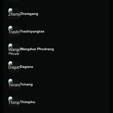
Zhemgang
Trashiyangtse
Wangdue Phodrang
Dagana
Tsirang
Thimphu