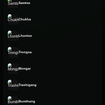
Samtse
Chukha
Lhuntse
Trongsa
Mongar
Trashigang
Bumthang