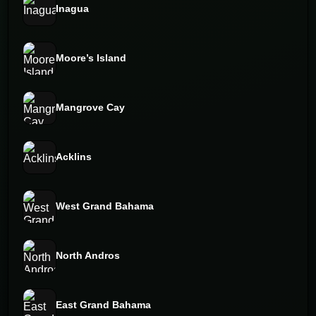
Inagua
Moore’s Island
Mangrove Cay
Acklins
West Grand Bahama
North Andros
East Grand Bahama