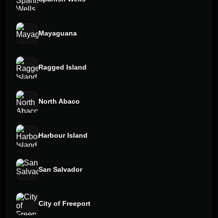
Mayaguana
Ragged Island
North Abaco
Harbour Island
San Salvador
City of Freeport