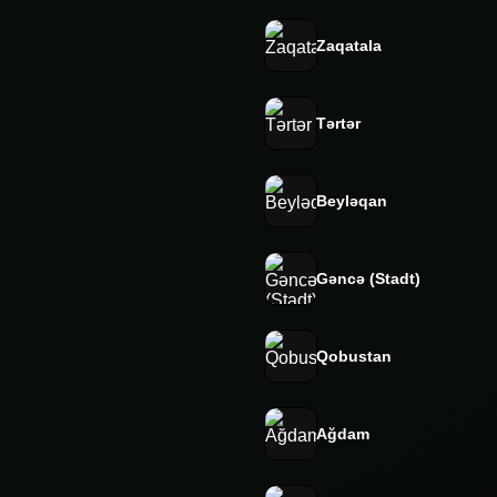
Zaqatala
Tərtər
Beyləqan
Gəncə (Stadt)
Qobustan
Ağdam