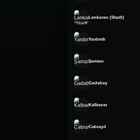
Lənkəran (Stadt)
Yardımlı
Şamaxı
Gədəbəy
Kəlbəcər
Cəbrayıl