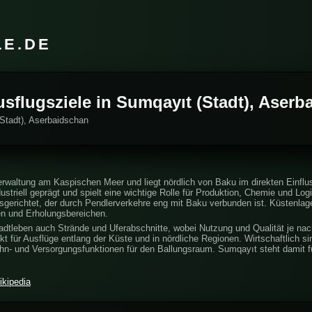
LE.DE
usflugsziele in Sumqayıt (Stadt), Aser
(Stadt), Aserbaidschan
erwaltung am Kaspischen Meer und liegt nördlich von Baku im direkten Einflu
ndustriell geprägt und spielt eine wichtige Rolle für Produktion, Chemie und Log
sgerichtet, der durch Pendlerverkehre eng mit Baku verbunden ist. Küstenla
en und Erholungsbereichen.
dtleben auch Strände und Uferabschnitte, wobei Nutzung und Qualität je nac
 für Ausflüge entlang der Küste und in nördliche Regionen. Wirtschaftlich sin
n- und Versorgungsfunktionen für den Ballungsraum. Sumqayıt steht damit fü
ikipedia