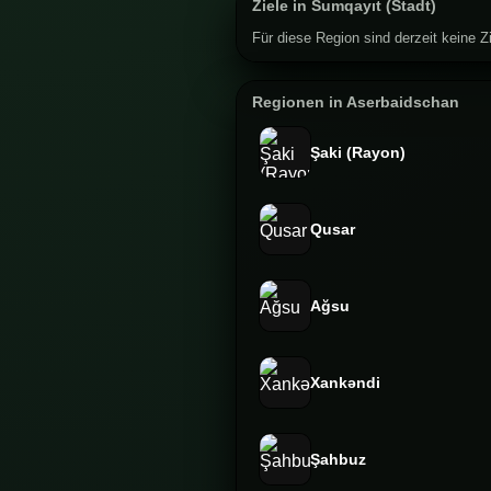
Ziele in Sumqayıt (Stadt)
Für diese Region sind derzeit keine Zi
Regionen in Aserbaidschan
Şaki (Rayon)
Qusar
Ağsu
Xankəndi
Şahbuz