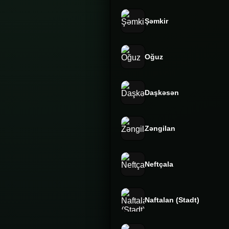
Şəmkir
Oğuz
Daşkəsən
Zəngilan
Neftçala
Naftalan (Stadt)