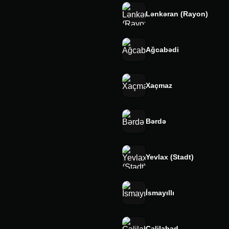
Lənkəran (Rayon)
Ağcabədi
Xaçmaz
Bərdə
Yevlax (Stadt)
İsmayıllı
Cəlilabad