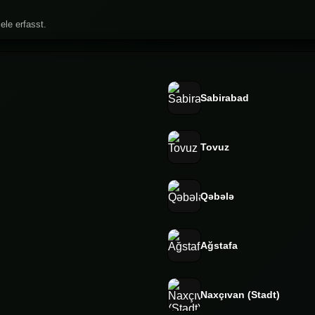
ele erfasst.
Sabirabad
Tovuz
Qəbələ
Ağstafa
Naxçıvan (Stadt)