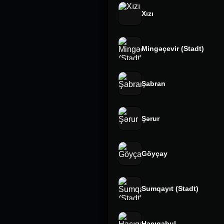
Xızı
Mingəçevir (Stadt)
Şabran
Şərur
Göyçay
Sumqayıt (Stadt)
Hacıqabul