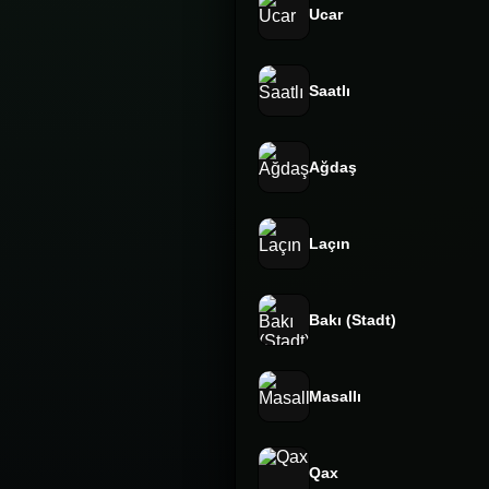
Ucar
Saatlı
Ağdaş
Laçın
Bakı (Stadt)
Masallı
Qax