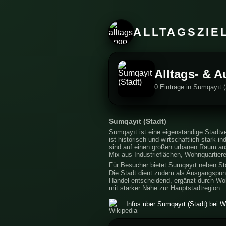
ALLTAGSZIE
Alltags- & A
0 Einträge in Sumqayıt 
Sumqayıt (Stadt)
Sumqayıt ist eine eigenständige Stadtv
ist historisch und wirtschaftlich stark i
sind auf einen großen urbanen Raum au
Mix aus Industrieflächen, Wohnquartier
Für Besucher bietet Sumqayıt neben Sta
Die Stadt dient zudem als Ausgangspunkt
Handel entscheidend, ergänzt durch Woh
mit starker Nähe zur Hauptstadtregion.
Infos über Sumqayıt (Stadt) bei W