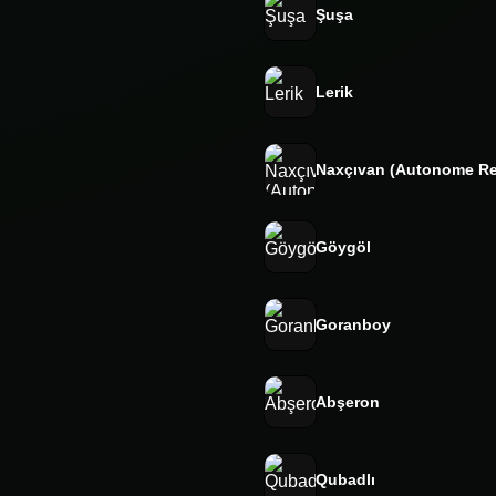
Şuşa
Lerik
Naxçıvan (Autonome Re
Göygöl
Goranboy
Abşeron
Qubadlı