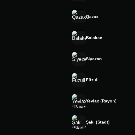
Qazax
Balakən
Siyəzən
Füzuli
Yevlax (Rayon)
Şaki (Stadt)