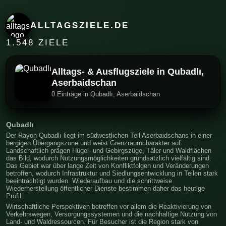
ALLTAGSZIELE.DE
1.548 ZIELE
Alltags- & Ausflugsziele in Qubadlı,
Aserbaidschan
0 Einträge in Qubadlı, Aserbaidschan
Qubadlı
Der Rayon Qubadlı liegt im südwestlichen Teil Aserbaidschans in einer
bergigen Übergangszone und weist Grenzraumcharakter auf.
Landschaftlich prägen Hügel- und Gebirgszüge, Täler und Waldflächen
das Bild, wodurch Nutzungsmöglichkeiten grundsätzlich vielfältig sind.
Das Gebiet war über lange Zeit von Konfliktfolgen und Veränderungen
betroffen, wodurch Infrastruktur und Siedlungsentwicklung in Teilen stark
beeinträchtigt wurden. Wiederaufbau und die schrittweise
Wiederherstellung öffentlicher Dienste bestimmen daher das heutige
Profil.
Wirtschaftliche Perspektiven betreffen vor allem die Reaktivierung von
Verkehrswegen, Versorgungssystemen und die nachhaltige Nutzung von
Land- und Waldressourcen. Für Besucher ist die Region stark von