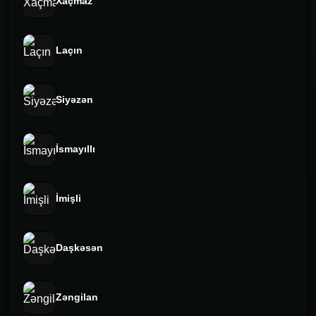
Xaçmaz
Laçın
Siyəzən
İsmayıllı
İmişli
Daşkəsən
Zəngilan