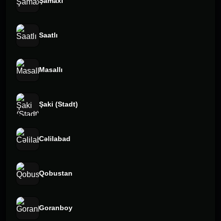
Şamaxı
Saatlı
Masallı
Şaki (Stadt)
Cəlilabad
Qobustan
Goranboy