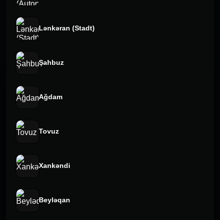
Lənkəran (Stadt)
Şahbuz
Ağdam
Tovuz
Xankəndi
Beyləqan