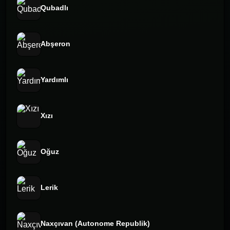
Qubadlı
Abşeron
Yardımlı
Xızı
Oğuz
Lerik
Naxçıvan (Autonome Republik)