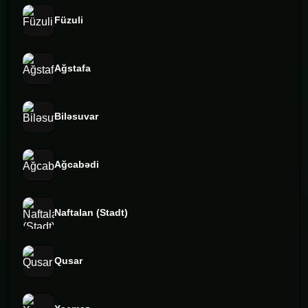
Füzuli
Ağstafa
Biləsuvar
Ağcabədi
Naftalan (Stadt)
Qusar