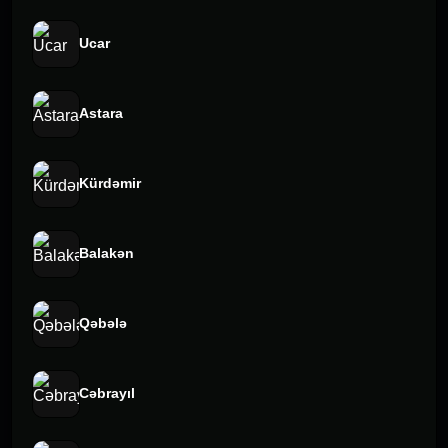
Ucar
Astara
Kürdəmir
Balakən
Qəbələ
Cəbrayıl