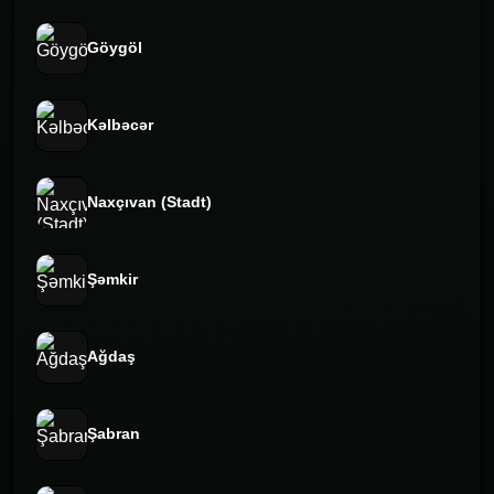
Göygöl
Kəlbəcər
Naxçıvan (Stadt)
Şəmkir
Ağdaş
Şabran