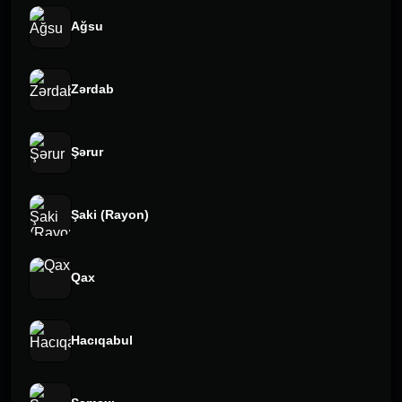
Ağsu
Zərdab
Şərur
Şaki (Rayon)
Qax
Hacıqabul