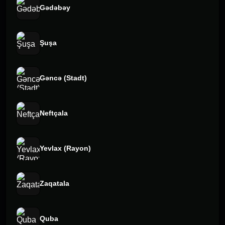
Gədəbəy
Şuşa
Gəncə (Stadt)
Neftçala
Yevlax (Rayon)
Zaqatala
Quba