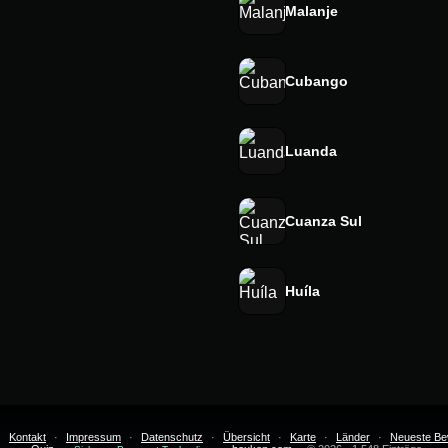
Malanje
Cubango
Luanda
Cuanza Sul
Huíla
·
Kontakt
·
Impressum
·
Datenschutz
·
Übersicht
·
Karte
·
Länder
·
Neueste Be