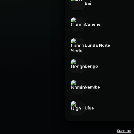
Bié
Cunene
Lunda Norte
Bengo
Namibe
Uíge
Startseite