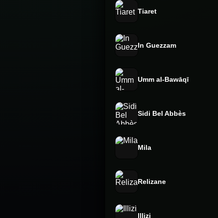
Tiaret
In Guezzam
Umm al-Bawāqī
Sidi Bel Abbès
Mila
Relizane
Illizi