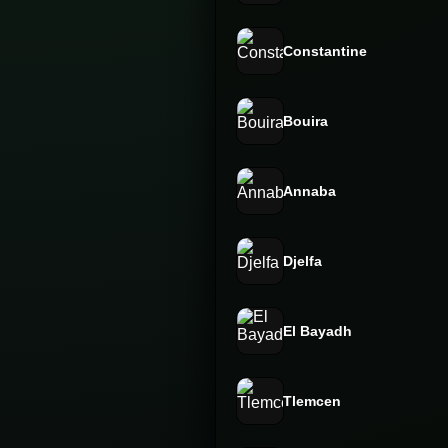
Constantine
Bouira
Annaba
Djelfa
El Bayadh
Tlemcen