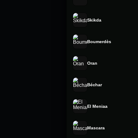
Skikda
Boumerdès
Oran
Béchar
El Meniaa
Mascara