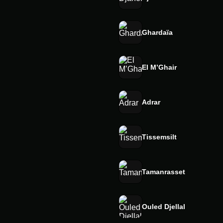
Ghardaïa
El M’Ghair
Adrar
Tissemsilt
Tamanrasset
Ouled Djellal