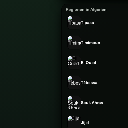
Regionen in Algerien
Tipasa
Timimoun
El Oued
Tébessa
Souk Ahras
Jijel