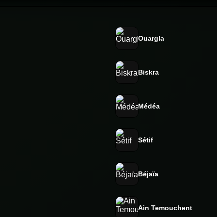
Ouargla
Biskra
Médéa
Sétif
Béjaïa
Ain Temouchent