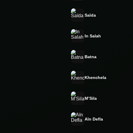
Saïda
In Salah
Batna
Khenchela
M’Sila
Aïn Defla