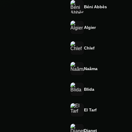
Béni Abbès
Algier
Chlef
Naâma
Blida
El Tarf
Djanet