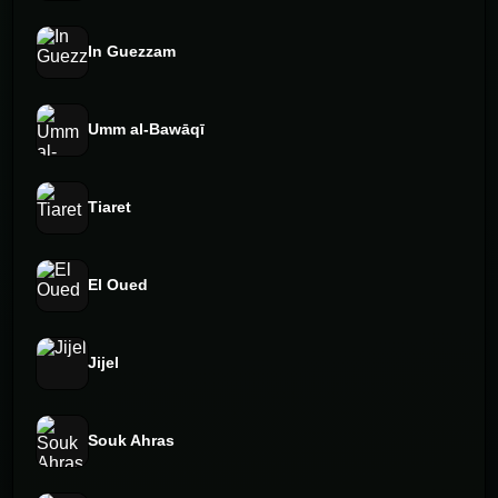
In Guezzam
Umm al-Bawāqī
Tiaret
El Oued
Jijel
Souk Ahras