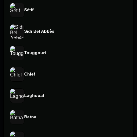
Sétif
Sidi Bel Abbès
Touggourt
Chlef
Laghouat
Batna