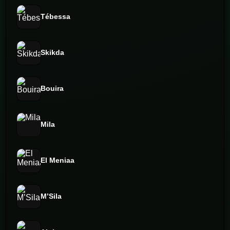
Tébessa
Skikda
Bouira
Mila
El Meniaa
M’Sila