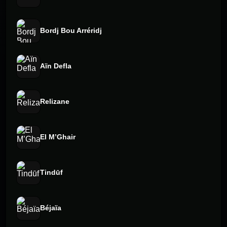
Bordj Bou Arréridj
Aïn Defla
Relizane
El M’Ghair
Tindūf
Béjaïa