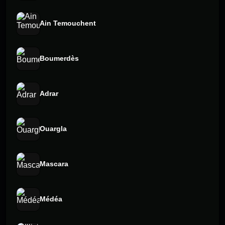
Ain Temouchent
Boumerdès
Adrar
Ouargla
Mascara
Médéa