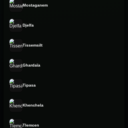
Mostaganem
Djelfa
Tissemsilt
Ghardaïa
Tipasa
Khenchela
Tlemcen