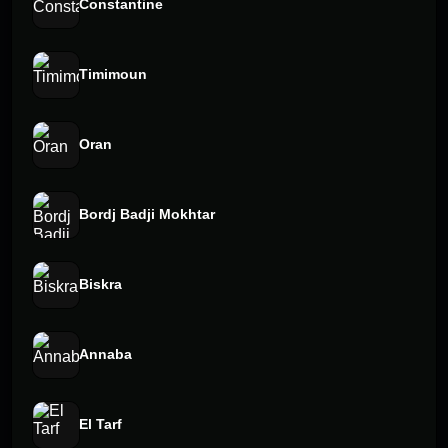
Constantine
Timimoun
Oran
Bordj Badji Mokhtar
Biskra
Annaba
El Tarf