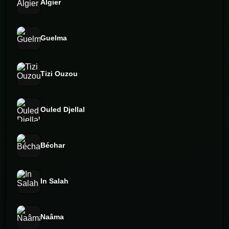
Algier
Guelma
Tizi Ouzou
Ouled Djellal
Béchar
In Salah
Naâma