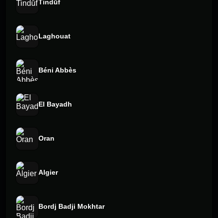
Tindūf
Laghouat
Béni Abbès
El Bayadh
Oran
Algier
Bordj Badji Mokhtar