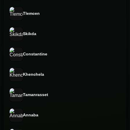
Tlemcen
Skikda
Constantine
Khenchela
Tamanrasset
Annaba