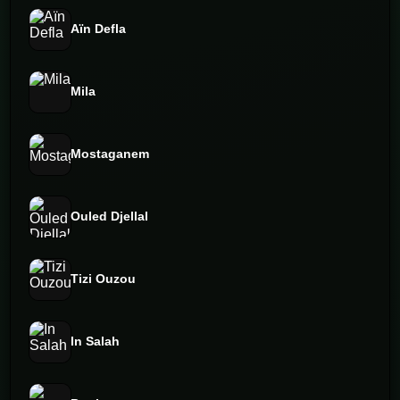
Aïn Defla
Mila
Mostaganem
Ouled Djellal
Tizi Ouzou
In Salah