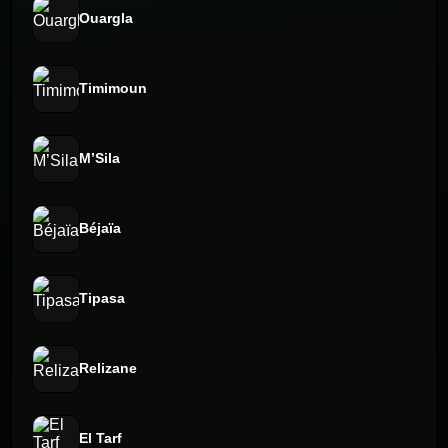
Ouargla
Timimoun
M’Sila
Béjaïa
Tipasa
Relizane
El Tarf