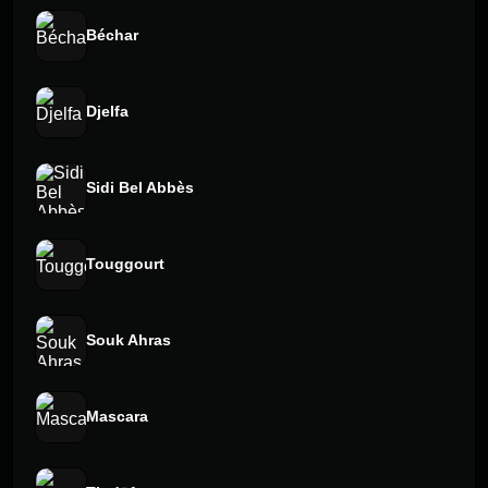
Béchar
Djelfa
Sidi Bel Abbès
Touggourt
Souk Ahras
Mascara