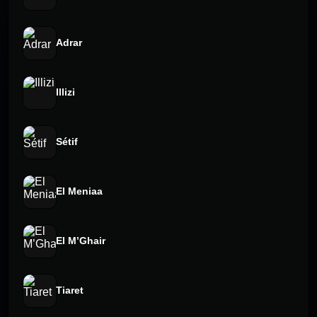
Adrar
Illizi
Sétif
El Meniaa
El M’Ghair
Tiaret