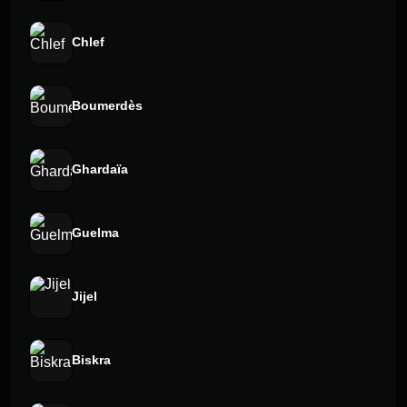
Chlef
Boumerdès
Ghardaïa
Guelma
Jijel
Biskra