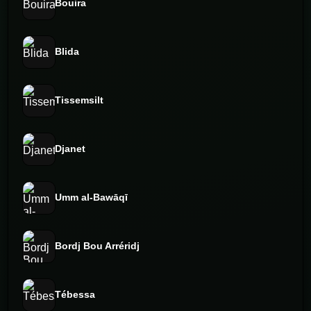
Bouira
Blida
Tissemsilt
Djanet
Umm al-Bawāqī
Bordj Bou Arréridj
Tébessa