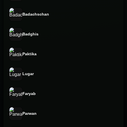
Badachschan
Badghis
Paktika
Lugar
Faryab
Parwan