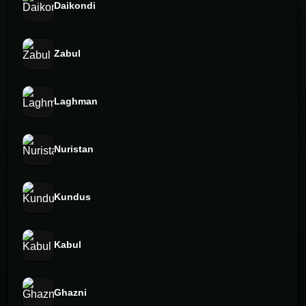
Daikondi
Zabul
Laghman
Nuristan
Kundus
Kabul
Ghazni