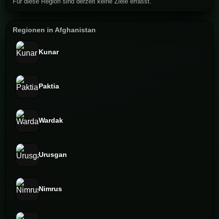
Für diese Region sind derzeit keine Ziele erfasst.
Regionen in Afghanistan
Kunar
Paktia
Wardak
Urusgan
Nimrus