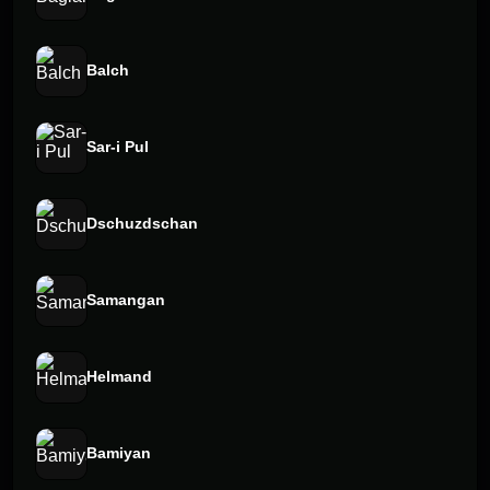
Balch
Sar-i Pul
Dschuzdschan
Samangan
Helmand
Bamiyan