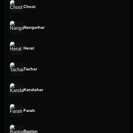
Chost
Nangarhar
Herat
Tachar
Kandahar
Farah
Baglan