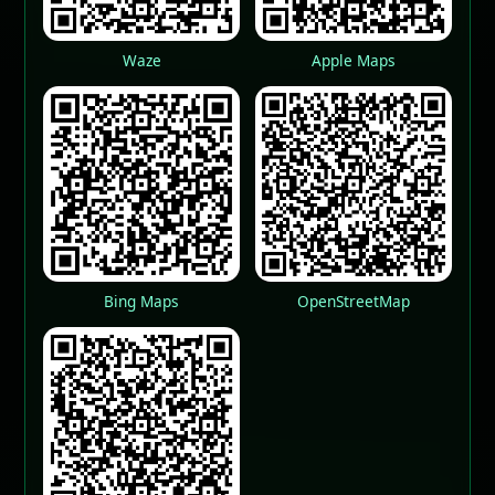
Waze
Apple Maps
Bing Maps
OpenStreetMap