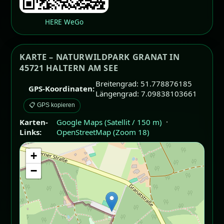
HERE WeGo
KARTE – NATURWILDPARK GRANAT IN
45721 HALTERN AM SEE
Breitengrad: 51.778876185
GPS-Koordinaten:
Längengrad: 7.09838103661
📋 GPS kopieren
Karten-
Google Maps (Satellit / 150 m)
·
Links:
OpenStreetMap (Zoom 18)
+
−