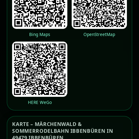
Bing Maps
OpenStreetMap
HERE WeGo
KARTE – MÄRCHENWALD &
SOMMERRODELBAHN IBBENBÜREN IN
49479 IBBENBÜREN