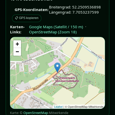
Breitengrad: 52.2509536898
GPS-Koordinaten:
Längengrad: 7.7053237599
📋 GPS kopieren
Karten-
Google Maps (Satellit / 150 m)
·
Links:
OpenStreetMap (Zoom 18)
+
−
Leaflet
| © OpenStreetMap-Mitwirkende
Karte: ©
OpenStreetMap
-Mitwirkende