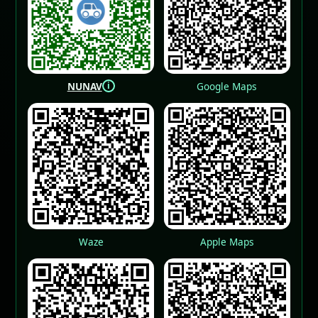
i
NUNAV
Google Maps
Waze
Apple Maps