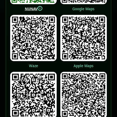
i
NUNAV
Google Maps
Waze
Apple Maps