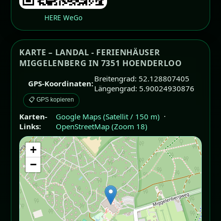
HERE WeGo
KARTE – LANDAL - FERIENHÄUSER
MIGGELENBERG IN 7351 HOENDERLOO
Breitengrad: 52.128807405
GPS-Koordinaten:
Längengrad: 5.90024930876
📋 GPS kopieren
Karten-
Google Maps (Satellit / 150 m)
·
Links:
OpenStreetMap (Zoom 18)
+
−