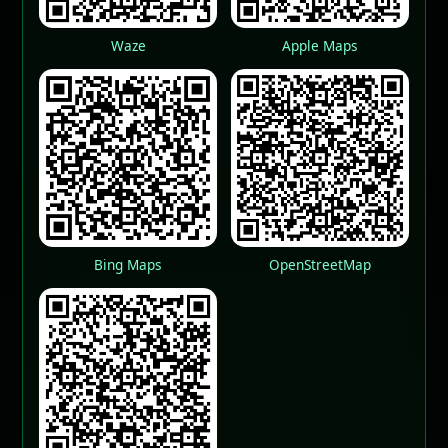
Waze
Apple Maps
Bing Maps
OpenStreetMap