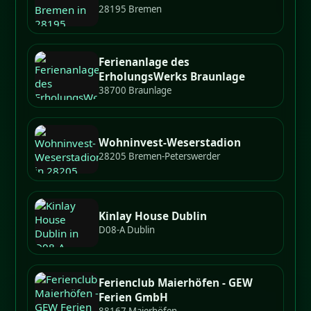
28195 Bremen
Ferienanlage des
ErholungsWerks Braunlage
38700 Braunlage
Wohninvest-Weserstadion
28205 Bremen-Peterswerder
Kinlay House Dublin
D08-A Dublin
Ferienclub Maierhöfen - GEW
Ferien GmbH
88167 Maierhöfen