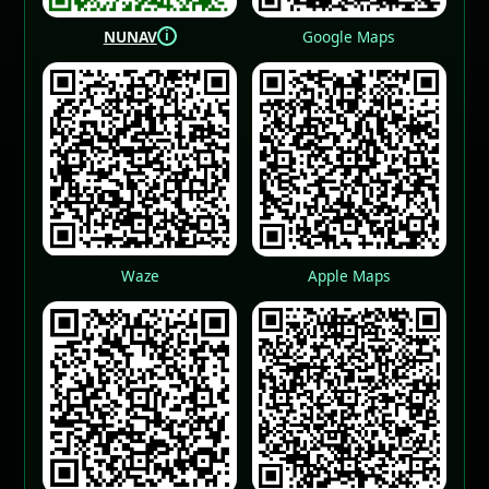
i
NUNAV
Google Maps
Waze
Apple Maps