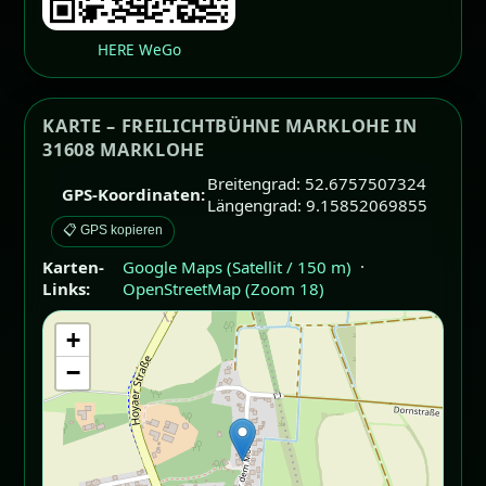
HERE WeGo
KARTE – FREILICHTBÜHNE MARKLOHE IN
31608 MARKLOHE
Breitengrad: 52.6757507324
GPS-Koordinaten:
Längengrad: 9.15852069855
📋 GPS kopieren
Karten-
Google Maps (Satellit / 150 m)
·
Links:
OpenStreetMap (Zoom 18)
+
−