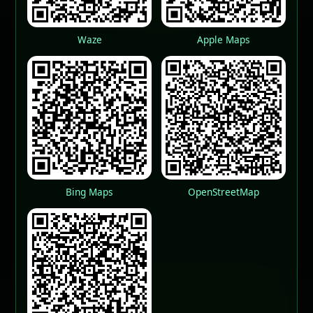
Waze
Apple Maps
Bing Maps
OpenStreetMap