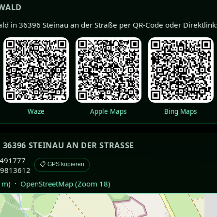
RWALD
ald in 36396 Steinau an der Straße per QR-Code oder Direktlink
Waze
Apple Maps
Bing Maps
36396 STEINAU AN DER STRASSE
4491777
📋 GPS kopieren
69813612
0 m)
·
OpenStreetMap (Zoom 18)