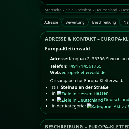
Startseite
Ziele-Übersicht
Deutschland
Hes
Adresse
Bewertung
Beschreibung
Na
ADRESSE & KONTAKT – EUROPA-K
Europa-Kletterwald
Adresse:
Krugbau 2
,
36396
Steinau an 
Telefon:
+491714561765
Web:
europa-kletterwald.de
Ortsangaben für Europa-Kletterwald:
Ort:
Steinau an der Straße
in
Hessen
in
Deutschlan
in der Kategorie:
BESCHREIBUNG – EUROPA-KLETT