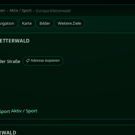
sen
Aktiv / Sport
Europa-Kletterwald
vigation
Karte
Bilder
Weitere Ziele
LETTERWALD
der Straße
📋 Adresse kopieren
d
Aktiv / Sport
ERWALD