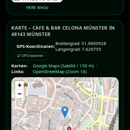
HERE WeGo
KARTE – CAFE & BAR CELONA MÜNSTER IN
48143 MÜNSTER
Breitengrad: 51.9600928
GPS-Koordinaten:
Längengrad: 7.629755
📋 GPS kopieren
Karten-
Google Maps (Satellit / 150 m)
·
Links:
OpenStreetMap (Zoom 18)
+
−