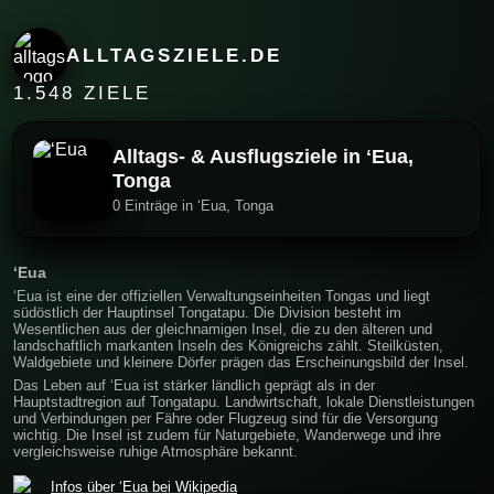
ALLTAGSZIELE.DE
1.548 ZIELE
Alltags- & Ausflugsziele in ʻEua,
Tonga
0 Einträge in ʻEua, Tonga
ʻEua
ʻEua ist eine der offiziellen Verwaltungseinheiten Tongas und liegt
südöstlich der Hauptinsel Tongatapu. Die Division besteht im
Wesentlichen aus der gleichnamigen Insel, die zu den älteren und
landschaftlich markanten Inseln des Königreichs zählt. Steilküsten,
Waldgebiete und kleinere Dörfer prägen das Erscheinungsbild der Insel.
Das Leben auf ʻEua ist stärker ländlich geprägt als in der
Hauptstadtregion auf Tongatapu. Landwirtschaft, lokale Dienstleistungen
und Verbindungen per Fähre oder Flugzeug sind für die Versorgung
wichtig. Die Insel ist zudem für Naturgebiete, Wanderwege und ihre
vergleichsweise ruhige Atmosphäre bekannt.
Infos über ʻEua bei Wikipedia