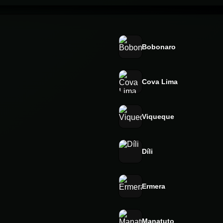
Bobonaro
Cova Lima
Viqueque
Díli
Ermera
Manatuto