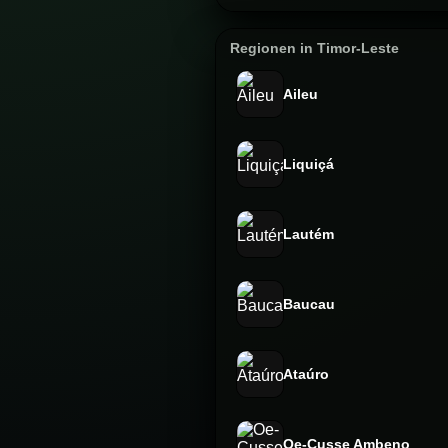
Regionen in Timor-Leste
Aileu
Liquiçá
Lautém
Baucau
Ataúro
Oe-Cusse Ambeno