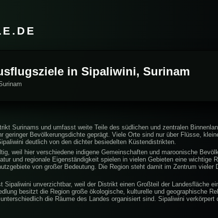
LE.DE
usflugsziele in Sipaliwini, Surinam
 Surinam
istrikt Surinams und umfasst weite Teile des südlichen und zentralen Binnenla
 geringer Bevölkerungsdichte geprägt. Viele Orte sind nur über Flüsse, klei
ipaliwini deutlich von den dichter besiedelten Küstendistrikten.
lfältig, weil hier verschiedene indigene Gemeinschaften und maroonische Bevöl
 und regionale Eigenständigkeit spielen in vielen Gebieten eine wichtige Roll
utzgebiete von großer Bedeutung. Die Region steht damit im Zentrum vieler 
Sipaliwini unverzichtbar, weil der Distrikt einen Großteil der Landesfläche 
edlung besitzt die Region große ökologische, kulturelle und geographische Re
nterschiedlich die Räume des Landes organisiert sind. Sipaliwini verkörpert 