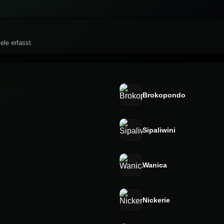
ele erfasst.
Brokopondo
Sipaliwini
Wanica
Nickerie