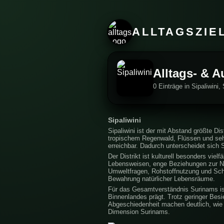
ALLTAGSZIE
Alltags- & A
0 Einträge in Sipaliwini,
Sipaliwini
Sipaliwini ist der mit Abstand größte D
tropischem Regenwald, Flüssen und sehr
erreichbar. Dadurch unterscheidet sich S
Der Distrikt ist kulturell besonders vie
Lebensweisen, enge Beziehungen zur Natur
Umweltfragen, Rohstoffnutzung und Sch
Bewahrung natürlicher Lebensräume.
Für das Gesamtverständnis Surinams ist 
Binnenlandes prägt. Trotz geringer Besi
Abgeschiedenheit machen deutlich, wie u
Dimension Surinams.