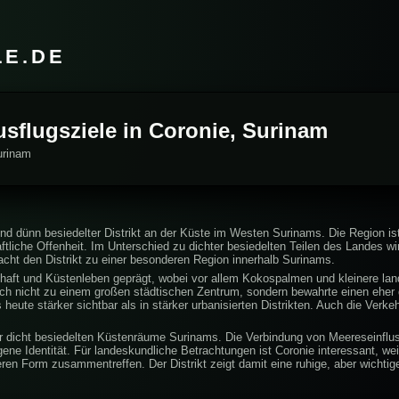
LE.DE
usflugsziele in Coronie, Surinam
urinam
 und dünn besiedelter Distrikt an der Küste im Westen Surinams. Die Region is
tliche Offenheit. Im Unterschied zu dichter besiedelten Teilen des Landes wirk
cht den Distrikt zu einer besonderen Region innerhalb Surinams.
chaft und Küstenleben geprägt, wobei vor allem Kokospalmen und kleinere lan
ich nicht zu einem großen städtischen Zentrum, sondern bewahrte einen eher 
heute stärker sichtbar als in stärker urbanisierten Distrikten. Auch die Verke
ger dicht besiedelten Küstenräume Surinams. Die Verbindung von Meereseinfluss
gene Identität. Für landeskundliche Betrachtungen ist Coronie interessant, we
ren Form zusammentreffen. Der Distrikt zeigt damit eine ruhige, aber wichtig