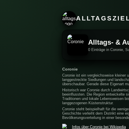
ALLTAGSZIE
Alltags- & A
0 Einträge in Coronie, S
Coronie
Coronie ist ein vergleichsweise kleiner
langgestreckte Siedlungen und landschaf
überschaubar. Gerade diese Eigenart ma
Historisch war Coronie durch Landwirts
beeinflussten. Die Region entwickelte s
Traditionen und lokale Lebensweisen bis 
langgezogenen Küstenstruktur.
Coronie steht beispielhaft für die weni
Geschichte verleiht dem Distrikt eine ei
Bevölkerungsverteilung in einer besonde
Infos über Coronie bei Wikipedia