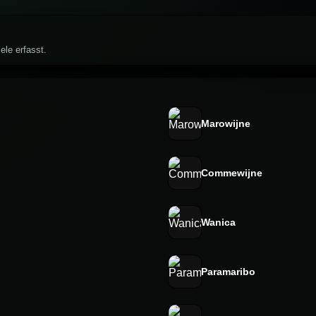
ele erfasst.
Marowijne
Commewijne
Wanica
Paramaribo