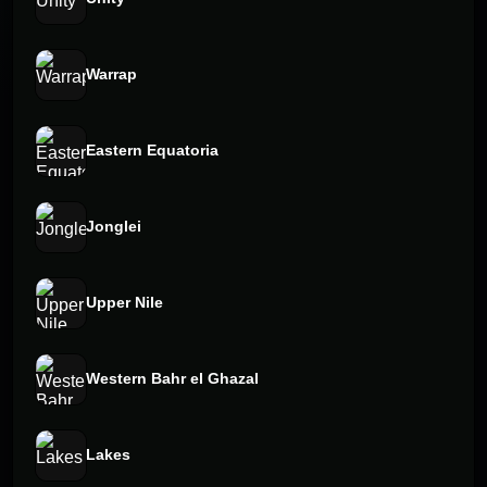
Warrap
Eastern Equatoria
Jonglei
Upper Nile
Western Bahr el Ghazal
Lakes