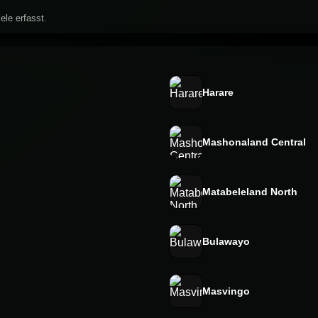
ele erfasst.
Harare
Mashonaland Central
Matabeleland North
Bulawayo
Masvingo