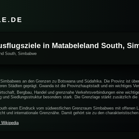
LE.DE
Ausflugsziele in Matabeleland South, S
land South, Simbabwe
 Simbabwes an den Grenzen zu Botswana und Südafrika. Die Provinz ist übe
ren Städten geprägt. Gwanda ist die Provinzhauptstadt und ein wichtiges Ve
irtschaft, Bergbau, Handel und grenznahe Verkehrsverbindungen eine wichtige
nd Siedlungsstruktur besonders stark. Die Grenzlage stärkt zusätzlich die s
South einen Eindruck vom südwestlichen Grenzraum Simbabwes mit offenen La
cht und internationale Grenznähe. Damit gehört sie zu den charakteristisch
 Wikipedia