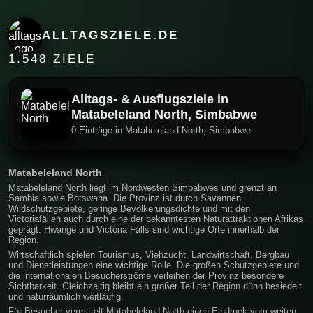
ALLTAGSZIELE.DE
1.548 ZIELE
Alltags- & Ausflugsziele in
Matabeleland North, Simbabwe
0 Einträge in Matabeleland North, Simbabwe
Matabeleland North
Matabeleland North liegt im Nordwesten Simbabwes und grenzt an
Sambia sowie Botswana. Die Provinz ist durch Savannen,
Wildschutzgebiete, geringe Bevölkerungsdichte und mit den
Victoriafällen auch durch eine der bekanntesten Naturattraktionen Afrikas
geprägt. Hwange und Victoria Falls sind wichtige Orte innerhalb der
Region.
Wirtschaftlich spielen Tourismus, Viehzucht, Landwirtschaft, Bergbau
und Dienstleistungen eine wichtige Rolle. Die großen Schutzgebiete und
die internationalen Besucherströme verleihen der Provinz besondere
Sichtbarkeit. Gleichzeitig bleibt ein großer Teil der Region dünn besiedelt
und naturräumlich weitläufig.
Für Besucher vermittelt Matabeleland North einen Eindruck vom weiten