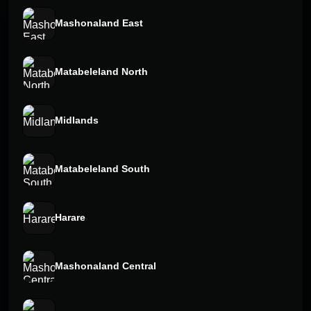
Mashonaland East
Matabeleland North
Midlands
Matabeleland South
Harare
Mashonaland Central