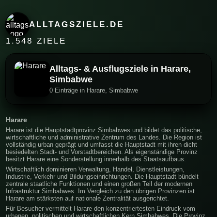
ALLTAGSZIELE.DE
1.548 ZIELE
Alltags- & Ausflugsziele in Harare,
Simbabwe
0 Einträge in Harare, Simbabwe
Harare
Harare ist die Hauptstadtprovinz Simbabwes und bildet das politische,
wirtschaftliche und administrative Zentrum des Landes. Die Region ist
vollständig urban geprägt und umfasst die Hauptstadt mit ihren dicht
besiedelten Stadt- und Vorstadtbereichen. Als eigenständige Provinz
besitzt Harare eine Sonderstellung innerhalb des Staatsaufbaus.
Wirtschaftlich dominieren Verwaltung, Handel, Dienstleistungen,
Industrie, Verkehr und Bildungseinrichtungen. Die Hauptstadt bündelt
zentrale staatliche Funktionen und einen großen Teil der modernen
Infrastruktur Simbabwes. Im Vergleich zu den übrigen Provinzen ist
Harare am stärksten auf nationale Zentralität ausgerichtet.
Für Besucher vermittelt Harare den konzentriertesten Eindruck vom
urbanen, politischen und wirtschaftlichen Kern Simbabwes. Die Provinz