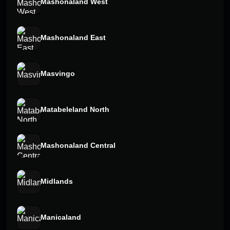
Mashonaland West
Mashonaland East
Masvingo
Matabeleland North
Mashonaland Central
Midlands
Manicaland