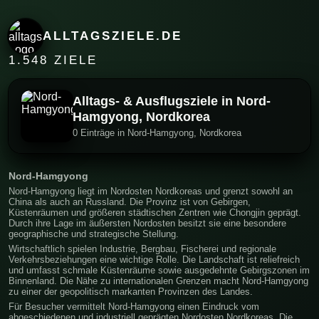
ALLTAGSZIELE.DE
1.548 ZIELE
Alltags- & Ausflugsziele in Nord-
Hamgyong, Nordkorea
0 Einträge in Nord-Hamgyong, Nordkorea
Nord-Hamgyong
Nord-Hamgyong liegt im Nordosten Nordkoreas und grenzt sowohl an
China als auch an Russland. Die Provinz ist von Gebirgen,
Küstenräumen und größeren städtischen Zentren wie Chongjin geprägt.
Durch ihre Lage im äußersten Nordosten besitzt sie eine besondere
geographische und strategische Stellung.
Wirtschaftlich spielen Industrie, Bergbau, Fischerei und regionale
Verkehrsbeziehungen eine wichtige Rolle. Die Landschaft ist reliefreich
und umfasst schmale Küstenräume sowie ausgedehnte Gebirgszonen im
Binnenland. Die Nähe zu internationalen Grenzen macht Nord-Hamgyong
zu einer der geopolitisch markanten Provinzen des Landes.
Für Besucher vermittelt Nord-Hamgyong einen Eindruck vom
abgeschiedenen und industriell geprägten Nordosten Nordkoreas. Die