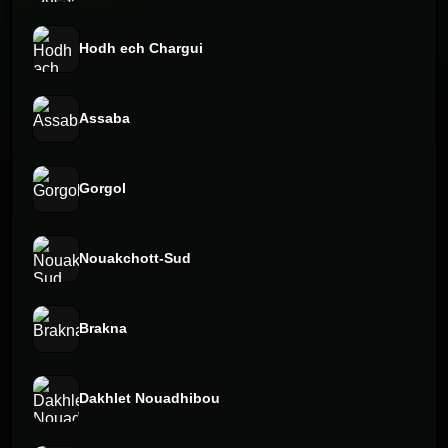
Hodh ech Chargui
Assaba
Gorgol
Nouakchott-Sud
Brakna
Dakhlet Nouadhibou