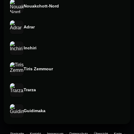
Nouakchott-Nord
Adrar
Inchiri
Tiris Zemmour
Trarza
Guidimaka
Startseite
·
Kontakt
·
Impressum
·
Datenschutz
·
Übersicht
·
Karte
·