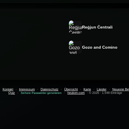
Reġjun Ċentrali
Gozo and Comino
·
Kontakt
·
Impressum
·
Datenschutz
·
Übersicht
·
Karte
·
Länder
·
Neueste Be
Quiz
·
·
heuken.com
· © 2026 · 1.548 Einträge
Sichere Passwörter generieren