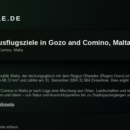
LE.DE
Ausflugsziele in Gozo and Comino, Malt
Comino, Malta
epublik Malta, der deckungsgleich mit dem Reġjun Għawdex (Region Gozo) ist
on 68,72 km² und zählte am 31. Dezember 2004 31.964 Einwohner. Dies ergibt
 Comino in Malta je nach Lage eine Mischung aus Orten, Landschaften und regi
sen und Ideen – von Natur und Aussichtspunkten bis zu Stadtspaziergängen u
ikipedia
ele erfasst.