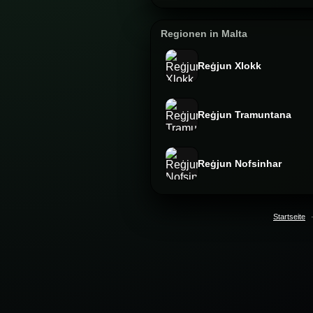
Regionen in Malta
Reġjun Xlokk
Reġjun Tramuntana
Reġjun Nofsinhar
Startseite