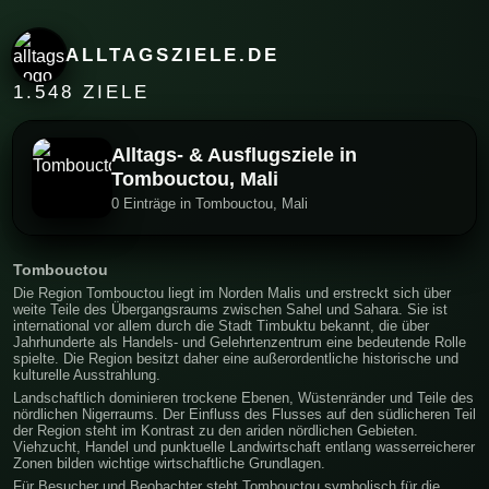
ALLTAGSZIELE.DE
1.548 ZIELE
Alltags- & Ausflugsziele in
Tombouctou, Mali
0 Einträge in Tombouctou, Mali
Tombouctou
Die Region Tombouctou liegt im Norden Malis und erstreckt sich über
weite Teile des Übergangsraums zwischen Sahel und Sahara. Sie ist
international vor allem durch die Stadt Timbuktu bekannt, die über
Jahrhunderte als Handels- und Gelehrtenzentrum eine bedeutende Rolle
spielte. Die Region besitzt daher eine außerordentliche historische und
kulturelle Ausstrahlung.
Landschaftlich dominieren trockene Ebenen, Wüstenränder und Teile des
nördlichen Nigerraums. Der Einfluss des Flusses auf den südlicheren Teil
der Region steht im Kontrast zu den ariden nördlichen Gebieten.
Viehzucht, Handel und punktuelle Landwirtschaft entlang wasserreicherer
Zonen bilden wichtige wirtschaftliche Grundlagen.
Für Besucher und Beobachter steht Tombouctou symbolisch für die