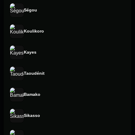
Ségou
Koulikoro
Kayes
Taoudénit
Bamako
Sikasso