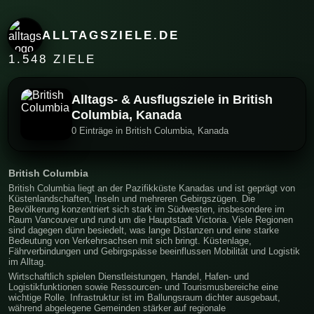
ALLTAGSZIELE.DE
1.548 ZIELE
Alltags- & Ausflugsziele in British
Columbia, Kanada
0 Einträge in British Columbia, Kanada
British Columbia
British Columbia liegt an der Pazifikküste Kanadas und ist geprägt von
Küstenlandschaften, Inseln und mehreren Gebirgszügen. Die
Bevölkerung konzentriert sich stark im Südwesten, insbesondere im
Raum Vancouver und rund um die Hauptstadt Victoria. Viele Regionen
sind dagegen dünn besiedelt, was lange Distanzen und eine starke
Bedeutung von Verkehrsachsen mit sich bringt. Küstenlage,
Fährverbindungen und Gebirgspässe beeinflussen Mobilität und Logistik
im Alltag.
Wirtschaftlich spielen Dienstleistungen, Handel, Hafen- und
Logistikfunktionen sowie Ressourcen- und Tourismusbereiche eine
wichtige Rolle. Infrastruktur ist im Ballungsraum dichter ausgebaut,
während abgelegene Gemeinden stärker auf regionale