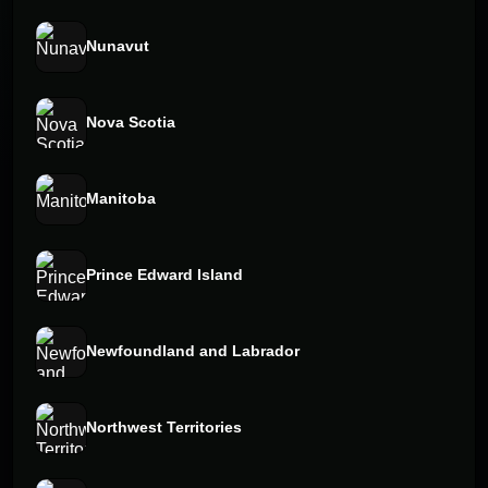
Nunavut
Nova Scotia
Manitoba
Prince Edward Island
Newfoundland and Labrador
Northwest Territories