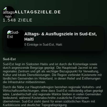
ALLTAGSZIELE.DE
1.548 ZIELE
Alltags- & Ausflugsziele in Sud-Est,
Haiti
0 Einträge in Sud-Est, Haiti
Sud-Est
Sud-Est liegt im Südosten Haitis und ist durch die Küstenlage sowie
durch angrenzende Bergzüge geprägt. Die Hauptstadt Jacmel ist ein
regionales Zentrum und gilt als wichtiger Bezugspunkt für Verwaltung,
Kultur und lokale Dienstleistungen. Die Region verbindet Küstenorte mit
ländlichen Gemeinden im Hinterland, in denen Relief und Entfernungen
die Infrastruktur mitbestimmen.
Durch die Nähe zur Hauptstadtregion bestehen regionale Verkehrs- und
Wirtschaftsverflechtungen, ohne dass Sud-Est vollständig urban geprägt
wäre. Landwirtschaft und regionale Märkte bleiben in vielen Gemeinden
bedeutend, während Küstenabschnitte zusätzliche Funktionen
übernehmen. Sud-Est steht damit für einen südöstlichen Raum mit
Karibikküste und deutlicher Topografieprägung.