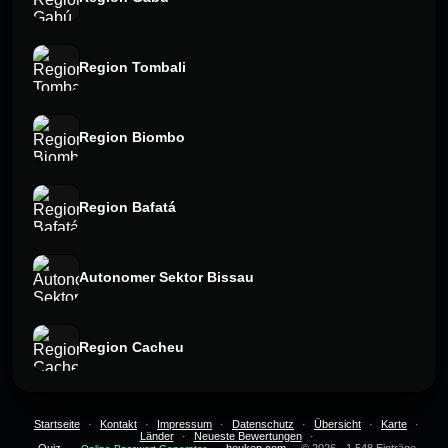
Region Tombali
Region Biombo
Region Bafatá
Autonomer Sektor Bissau
Region Cacheu
Startseite
·
Kontakt
·
Impressum
·
Datenschutz
·
Übersicht
·
Karte
·
Länder
·
Neueste Bewertungen
·
Quiz
·
·
heuken.com
· © 2026 · 1.548 Einträge