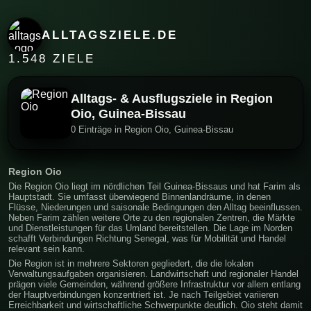
ALLTAGSZIELE.DE
1.548 ZIELE
Alltags- & Ausflugsziele in Region
Oio, Guinea-Bissau
0 Einträge in Region Oio, Guinea-Bissau
Region Oio
Die Region Oio liegt im nördlichen Teil Guinea-Bissaus und hat Farim als
Hauptstadt. Sie umfasst überwiegend Binnenlandräume, in denen
Flüsse, Niederungen und saisonale Bedingungen den Alltag beeinflussen.
Neben Farim zählen weitere Orte zu den regionalen Zentren, die Märkte
und Dienstleistungen für das Umland bereitstellen. Die Lage im Norden
schafft Verbindungen Richtung Senegal, was für Mobilität und Handel
relevant sein kann.
Die Region ist in mehrere Sektoren gegliedert, die die lokalen
Verwaltungsaufgaben organisieren. Landwirtschaft und regionaler Handel
prägen viele Gemeinden, während größere Infrastruktur vor allem entlang
der Hauptverbindungen konzentriert ist. Je nach Teilgebiet variieren
Erreichbarkeit und wirtschaftliche Schwerpunkte deutlich. Oio steht damit